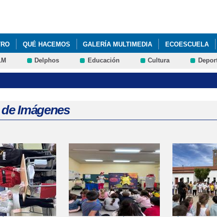
Pasar al
contenido
principal
TRO
QUÉ HACEMOS
GALERÍA MULTIMEDIA
ECOESCUELA
LM
Delphos
Educación
Cultura
Depor
a de Imágenes
s