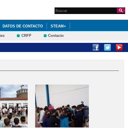
Search this site
Formulario de
búsqueda
DATOS DE CONTACTO
STEAM+
tes
CRFP
Contacto