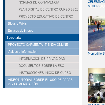
CELEBRACI
NORMAS DE CONVIVENCIA
MUJER CIE
PLAN DIGITAL DE CENTRO CURSO 25-26
PROYECTO EDUCATIVO DE CENTRO
Blogs y Wikis
Enlaces de interés
Secretaría
PROYECTO CARMENTA- TIENDA ONLINE
Avisos e Información
Mercadillo S
INFORMACIÓN DE PRIVACIDAD
DOCUMENTOS SOBRE LA ESO
INSTRUCCIONES INICIO DE CURSO
VIDEOTUTORIAL SOBRE EL USO DE PAPAS
2.0- COMUNICACIÓN