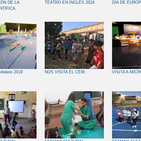
ÓN DE LA
TEATRO EN INGLÉS 2024
DÍA DE EUROP
NTÍFICA
olidario 2019
NOS VISITA EL CERI
VISITA A MIC