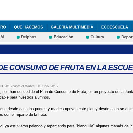
Pasar al
contenido
principal
TRO
QUÉ HACEMOS
GALERÍA MULTIMEDIA
ECOESCUELA
LM
Delphos
Educación
Cultura
Depor
DE CONSUMO DE FRUTA EN LA ESCU
ril, 2015
hasta el
Martes, 30 Junio, 2015
 nos han concedido el Plan de Consumo de Fruta, es un proyecto de la Junt
dable para nuestros alumnos.
 que desde casa los padres y madres apoyen este plan y desde casa se ani
 con el reparto de la fruta.
Abril ya estuvieron pelando y repartiendo pera "blanquilla" algunas m