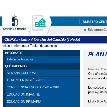
NUESTRO CEN
EducamosC
CEIP San Isidro, Alberche del Caudillo (Toledo)
Inicio
»
Infórmate
»
Tablón de anuncios
Se encuentra usted aquí
PLAN 
INFÓRMATE
Tablón de Anuncios
QUÉ HACEMOS
Miércoles, 22 Ab
SEMANA CULTURAL
Otro año más,
una vida salu
TEATRO EN INGLÉS 2018
CONVIVENCIA ESCOLAR 2017-2018
Es necesario
para ayudarnos
EDUCACION INFANTIL
El dia 8 de 
EDUCACIÓN PRIMARIA