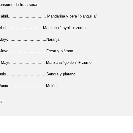
onsumo de fruta serán:
ril................................ Mandarina y pera "blanquilla"
il...............................Manzana "royal" + zumo
o................................Naranja
o............................... Fresa y plátano
ayo............................. Manzana "golden" + zumo
o ................................ Sandía y plátano
io............................... Melón