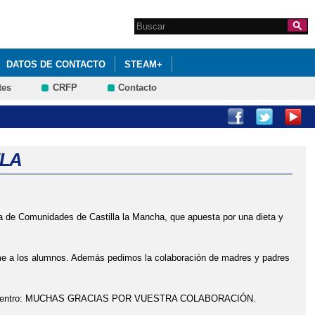
Search this site
Formulario de
búsqueda
DATOS DE CONTACTO
STEAM+
tes
CRFP
Contacto
ELA
a de Comunidades de Castilla la Mancha, que apuesta por una dieta y
me a los alumnos. Además pedimos la colaboración de madres y padres
amás del centro: MUCHAS GRACIAS POR VUESTRA COLABORACIÓN.