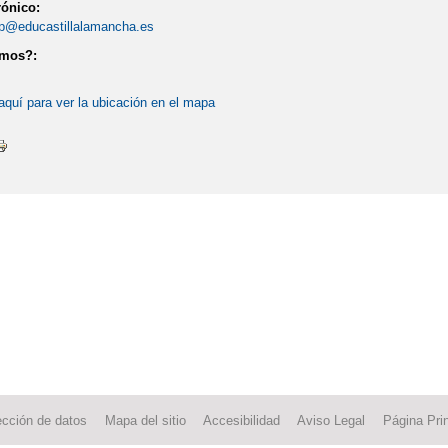
rónico:
p@educastillalamancha.es
amos?:
aquí para ver la ubicación en el mapa
ección de datos
Mapa del sitio
Accesibilidad
Aviso Legal
Página Prin