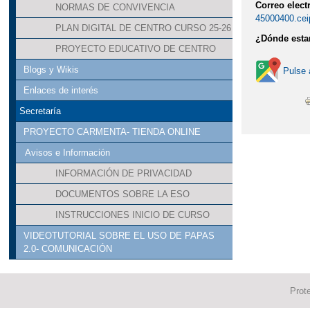
Correo elect
NORMAS DE CONVIVENCIA
45000400.cei
PLAN DIGITAL DE CENTRO CURSO 25-26
¿Dónde est
PROYECTO EDUCATIVO DE CENTRO
Blogs y Wikis
Pulse 
Enlaces de interés
Secretaría
PROYECTO CARMENTA- TIENDA ONLINE
Avisos e Información
INFORMACIÓN DE PRIVACIDAD
DOCUMENTOS SOBRE LA ESO
INSTRUCCIONES INICIO DE CURSO
VIDEOTUTORIAL SOBRE EL USO DE PAPAS
2.0- COMUNICACIÓN
Prot