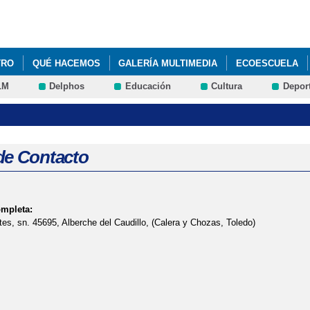
Pasar al
contenido
principal
TRO
QUÉ HACEMOS
GALERÍA MULTIMEDIA
ECOESCUELA
LM
Delphos
Educación
Cultura
Depor
de Contacto
ompleta:
es, sn. 45695, Alberche del Caudillo, (Calera y Chozas, Toledo)